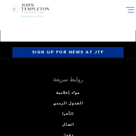
Skip
to
main
content
SIGN UP FOR NEWS AT JTF
روابط سريعة
مواد إعلامية
الجدول الزمني
الأخبا
اتصال
دخول