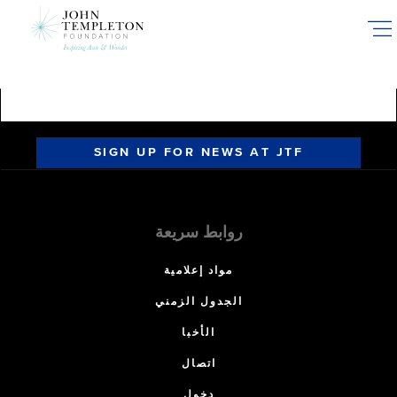
Skip
to
main
content
SIGN UP FOR NEWS AT JTF
روابط سريعة
مواد إعلامية
الجدول الزمني
الأخبا
اتصال
دخول