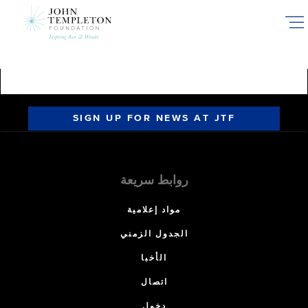
Skip
to
main
content
SIGN UP FOR NEWS AT JTF
روابط سريعة
مواد إعلامية
الجدول الزمني
الأخبا
اتصال
دخول