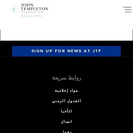
Skip
to
main
content
SIGN UP FOR NEWS AT JTF
روابط سريعة
مواد إعلامية
الجدول الزمني
الأخبا
اتصال
دخول