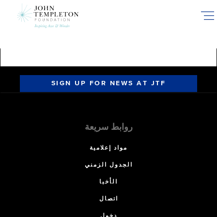
Skip
to
main
content
SIGN UP FOR NEWS AT JTF
روابط سريعة
مواد إعلامية
الجدول الزمني
الأخبا
اتصال
دخول