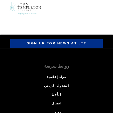
Skip
to
main
content
SIGN UP FOR NEWS AT JTF
روابط سريعة
مواد إعلامية
الجدول الزمني
الأخبا
اتصال
دخول