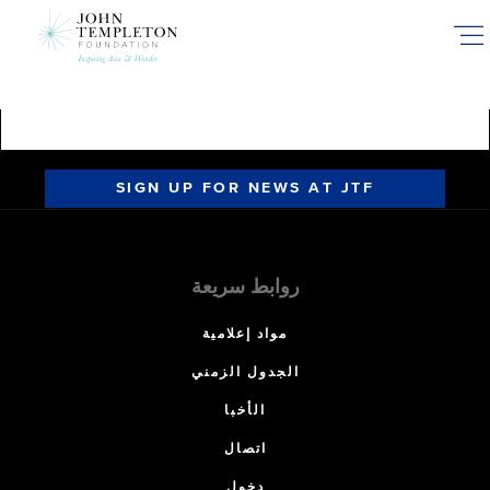
Skip
to
main
content
SIGN UP FOR NEWS AT JTF
روابط سريعة
مواد إعلامية
الجدول الزمني
الأخبا
اتصال
دخول