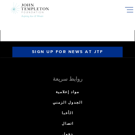
Skip
to
main
content
SIGN UP FOR NEWS AT JTF
روابط سريعة
مواد إعلامية
الجدول الزمني
الأخبا
اتصال
دخول