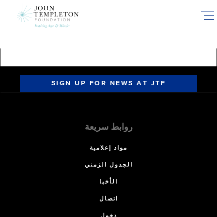
Skip
to
main
content
SIGN UP FOR NEWS AT JTF
روابط سريعة
مواد إعلامية
الجدول الزمني
الأخبا
اتصال
دخول