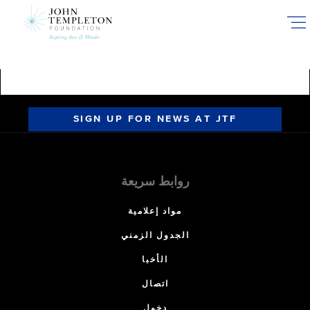
Skip
to
main
content
SIGN UP FOR NEWS AT JTF
روابط سريعة
مواد إعلامية
الجدول الزمني
الأخبا
اتصال
دخول