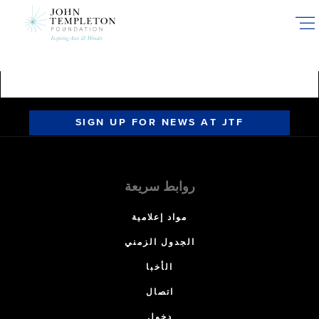
Skip
to
main
content
SIGN UP FOR NEWS AT JTF
روابط سريعة
مواد إعلامية
الجدول الزمني
الأخبا
اتصال
دخول