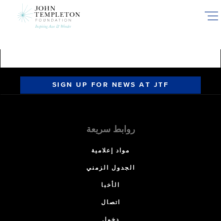
Skip
to
main
content
SIGN UP FOR NEWS AT JTF
روابط سريعة
مواد إعلامية
الجدول الزمني
الأخبا
اتصال
دخول