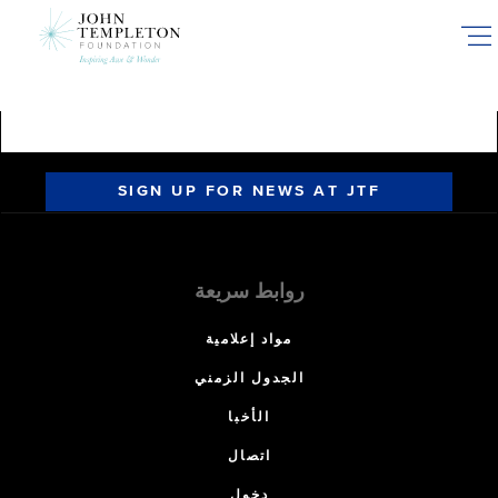
Skip
to
main
content
SIGN UP FOR NEWS AT JTF
روابط سريعة
مواد إعلامية
الجدول الزمني
الأخبا
اتصال
دخول