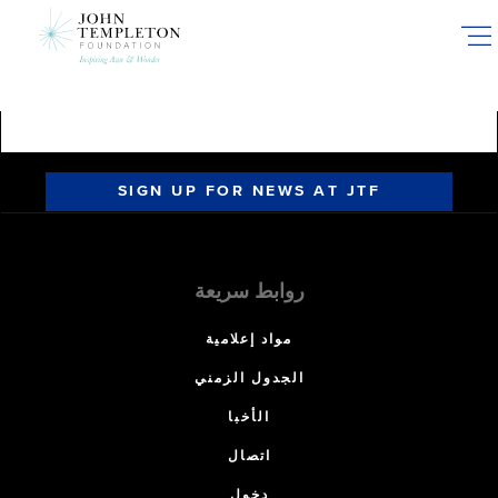
Skip
to
main
content
SIGN UP FOR NEWS AT JTF
روابط سريعة
مواد إعلامية
الجدول الزمني
الأخبا
اتصال
دخول