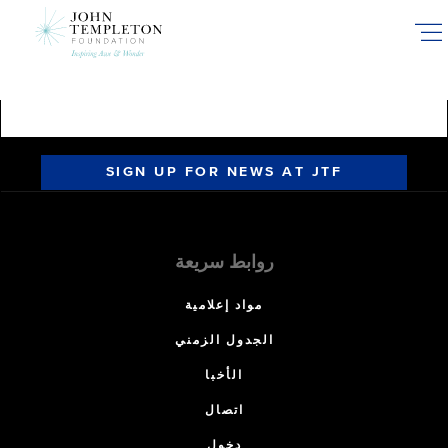
Skip
to
main
content
SIGN UP FOR NEWS AT JTF
روابط سريعة
مواد إعلامية
الجدول الزمني
الأخبا
اتصال
دخول