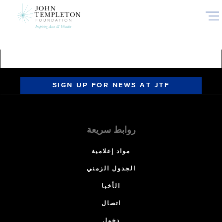
Skip
to
main
content
SIGN UP FOR NEWS AT JTF
روابط سريعة
مواد إعلامية
الجدول الزمني
الأخبا
اتصال
دخول