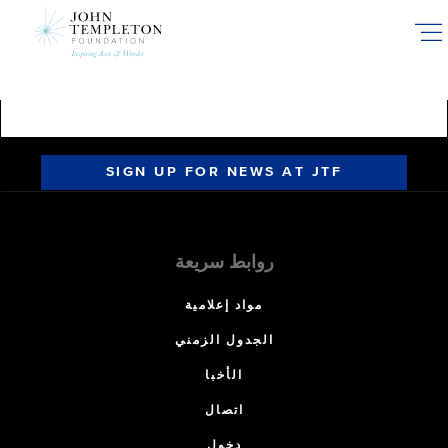
Skip
to
main
content
SIGN UP FOR NEWS AT JTF
روابط سريعة
مواد إعلامية
الجدول الزمني
الأخبا
اتصال
دخول