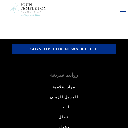
Skip
to
main
content
SIGN UP FOR NEWS AT JTF
روابط سريعة
مواد إعلامية
الجدول الزمني
الأخبا
اتصال
دخول