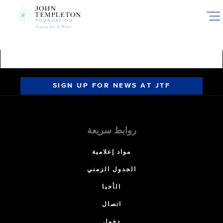
Skip
to
main
content
SIGN UP FOR NEWS AT JTF
روابط سريعة
مواد إعلامية
الجدول الزمني
الأخبا
اتصال
دخول