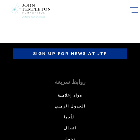
Skip
to
main
content
SIGN UP FOR NEWS AT JTF
روابط سريعة
مواد إعلامية
الجدول الزمني
الأخبا
اتصال
دخول