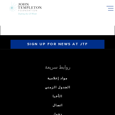
Skip
to
main
content
SIGN UP FOR NEWS AT JTF
روابط سريعة
مواد إعلامية
الجدول الزمني
الأخبا
اتصال
دخول