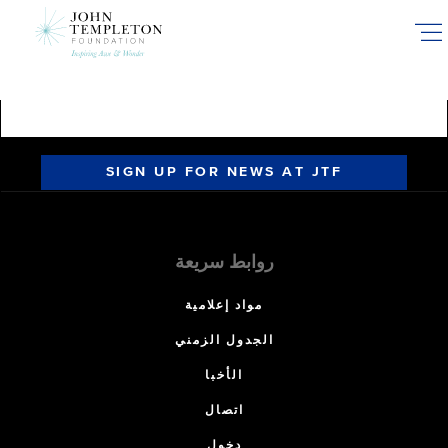
Skip
to
main
content
SIGN UP FOR NEWS AT JTF
روابط سريعة
مواد إعلامية
الجدول الزمني
الأخبا
اتصال
دخول