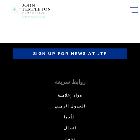
Skip
to
main
content
SIGN UP FOR NEWS AT JTF
روابط سريعة
مواد إعلامية
الجدول الزمني
الأخبا
اتصال
دخول