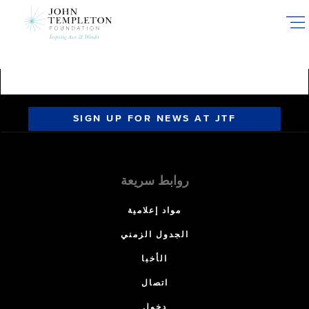
Skip
to
main
content
SIGN UP FOR NEWS AT JTF
روابط سريعة
مواد إعلامية
الجدول الزمني
الأخبا
اتصال
دخول