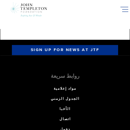
Skip
to
main
content
SIGN UP FOR NEWS AT JTF
روابط سريعة
مواد إعلامية
الجدول الزمني
الأخبا
اتصال
دخول