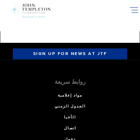
Skip
to
main
content
SIGN UP FOR NEWS AT JTF
روابط سريعة
مواد إعلامية
الجدول الزمني
الأخبا
اتصال
دخول