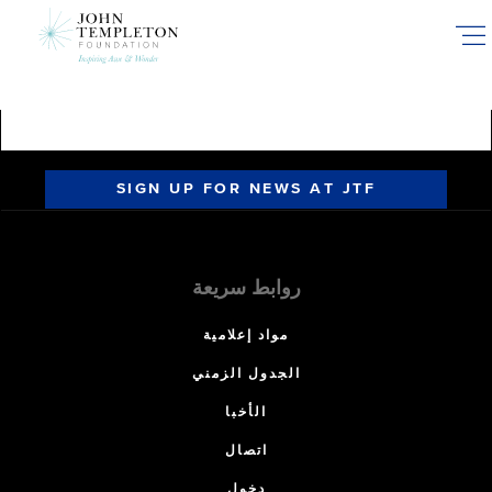
Skip
to
main
content
SIGN UP FOR NEWS AT JTF
روابط سريعة
مواد إعلامية
الجدول الزمني
الأخبا
اتصال
دخول