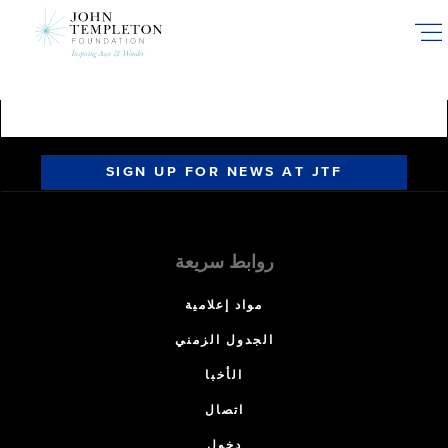
Skip
to
main
content
SIGN UP FOR NEWS AT JTF
روابط سريعة
مواد إعلامية
الجدول الزمني
الأخبا
اتصال
دخول