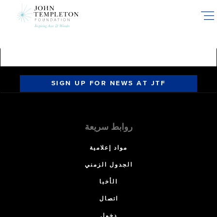
Skip
to
main
content
SIGN UP FOR NEWS AT JTF
روابط سريعة
مواد إعلامية
الجدول الزمني
الأخبا
اتصال
دخول