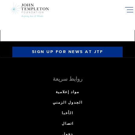
Skip
to
main
content
SIGN UP FOR NEWS AT JTF
روابط سريعة
مواد إعلامية
الجدول الزمني
الأخبا
اتصال
دخول