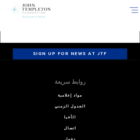
Skip
to
main
content
SIGN UP FOR NEWS AT JTF
روابط سريعة
مواد إعلامية
الجدول الزمني
الأخبا
اتصال
دخول