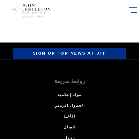
Skip
to
main
content
SIGN UP FOR NEWS AT JTF
روابط سريعة
مواد إعلامية
الجدول الزمني
الأخبا
اتصال
دخول