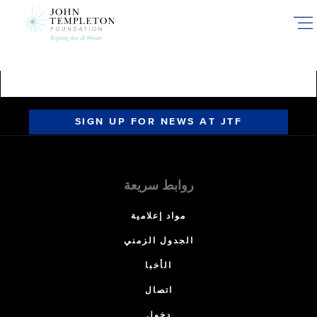
Skip
to
main
content
SIGN UP FOR NEWS AT JTF
روابط سريعة
مواد إعلامية
الجدول الزمني
الأخبا
اتصال
دخول