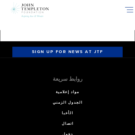
Skip
to
main
content
SIGN UP FOR NEWS AT JTF
روابط سريعة
مواد إعلامية
الجدول الزمني
الأخبا
اتصال
دخول