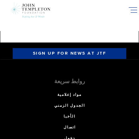
Skip
to
main
content
SIGN UP FOR NEWS AT JTF
روابط سريعة
مواد إعلامية
الجدول الزمني
الأخبا
اتصال
دخول