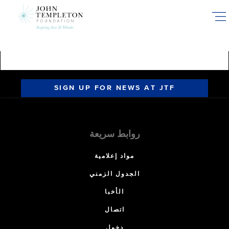
Skip
to
main
content
SIGN UP FOR NEWS AT JTF
روابط سريعة
مواد إعلامية
الجدول الزمني
الأخبا
اتصال
دخول