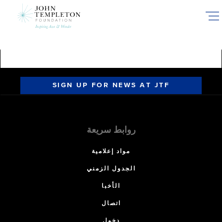
Skip
to
main
content
SIGN UP FOR NEWS AT JTF
روابط سريعة
مواد إعلامية
الجدول الزمني
الأخبا
اتصال
دخول