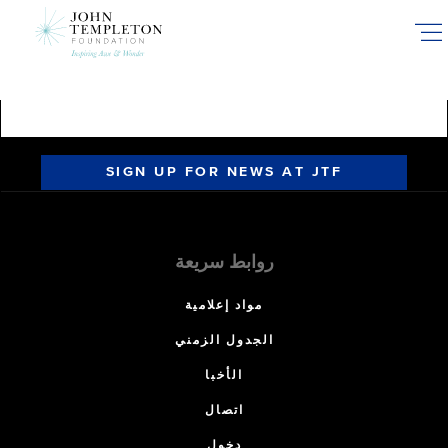
Skip
to
main
content
SIGN UP FOR NEWS AT JTF
روابط سريعة
مواد إعلامية
الجدول الزمني
الأخبا
اتصال
دخول