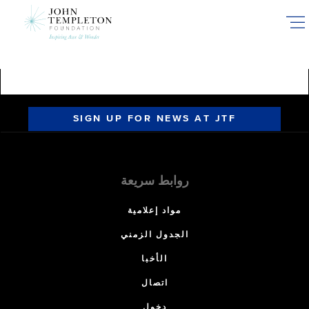
Skip
to
main
content
SIGN UP FOR NEWS AT JTF
روابط سريعة
مواد إعلامية
الجدول الزمني
الأخبا
اتصال
دخول