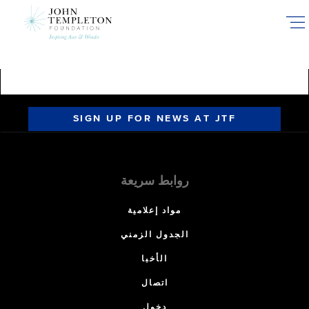
Skip
to
main
content
SIGN UP FOR NEWS AT JTF
روابط سريعة
مواد إعلامية
الجدول الزمني
الأخبا
اتصال
دخول