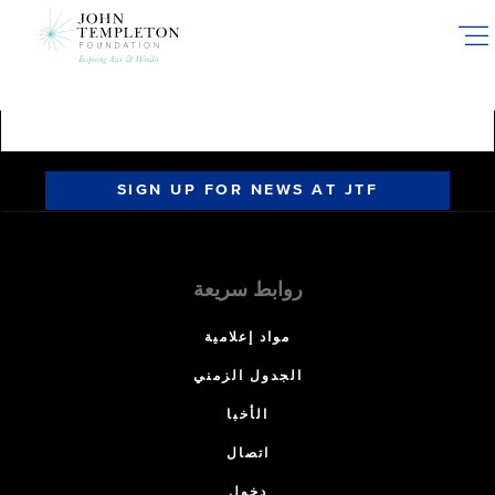
Skip
to
main
content
SIGN UP FOR NEWS AT JTF
روابط سريعة
مواد إعلامية
الجدول الزمني
الأخبا
اتصال
دخول