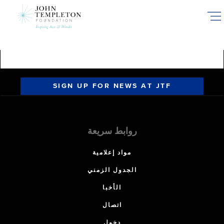
Skip
to
main
content
SIGN UP FOR NEWS AT JTF
روابط سريعة
مواد إعلامية
الجدول الزمني
الأخبا
اتصال
دخول