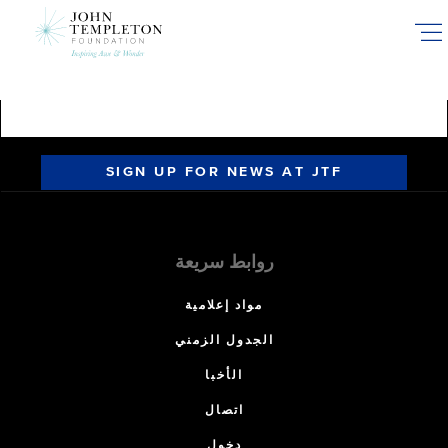
Skip
to
main
content
SIGN UP FOR NEWS AT JTF
روابط سريعة
مواد إعلامية
الجدول الزمني
الأخبا
اتصال
دخول