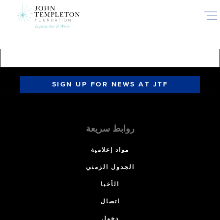
Skip
to
main
content
SIGN UP FOR NEWS AT JTF
روابط سريعة
مواد إعلامية
الجدول الزمني
الأخبا
اتصال
دخول