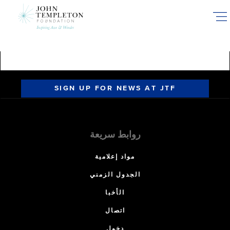
Skip
to
main
content
SIGN UP FOR NEWS AT JTF
روابط سريعة
مواد إعلامية
الجدول الزمني
الأخبا
اتصال
دخول