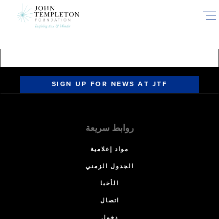
Skip
to
main
content
SIGN UP FOR NEWS AT JTF
روابط سريعة
مواد إعلامية
الجدول الزمني
الأخبا
اتصال
دخول