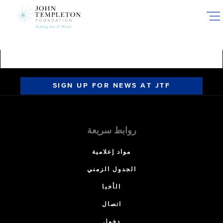
Skip
to
main
content
SIGN UP FOR NEWS AT JTF
روابط سريعة
مواد إعلامية
الجدول الزمني
الأخبا
اتصال
دخول