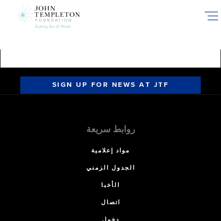
Skip
to
main
content
SIGN UP FOR NEWS AT JTF
روابط سريعة
مواد إعلامية
الجدول الزمني
الأخبا
اتصال
دخول