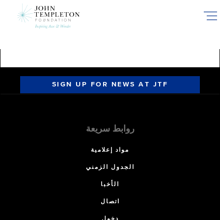
Skip
to
main
content
SIGN UP FOR NEWS AT JTF
روابط سريعة
مواد إعلامية
الجدول الزمني
الأخبا
اتصال
دخول