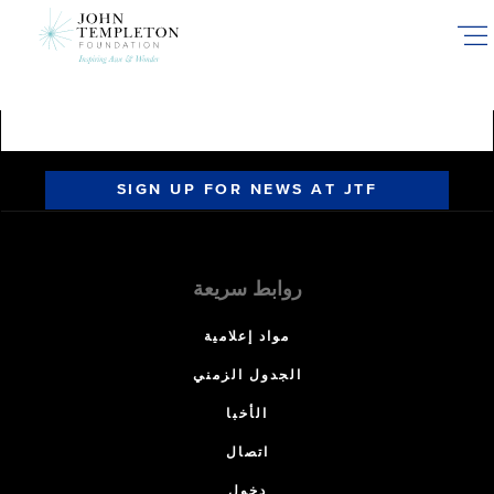
Skip
to
main
content
SIGN UP FOR NEWS AT JTF
روابط سريعة
مواد إعلامية
الجدول الزمني
الأخبا
اتصال
دخول